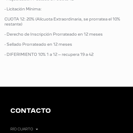
- Licitación Mínima:
CUOTA 12: 20% (Alícuota Extraordinaria, se prorratea el 10%
restante)
- Derecho de Inscripción Prorrateado en 12 meses
- Sellado Prorrateado en 12 meses
- DIFERIMIENTO 10% 1 a 12 – recupera 19 a 42
CONTACTO
RÍO CUARTO